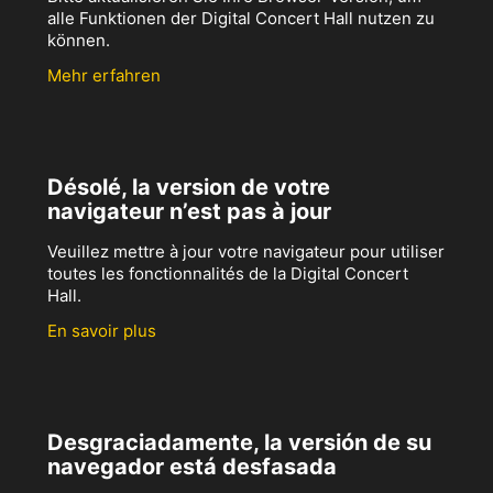
alle Funktionen der Digital Concert Hall nutzen zu
können.
Mehr erfahren
Désolé, la version de votre
navigateur n’est pas à jour
Veuillez mettre à jour votre navigateur pour utiliser
toutes les fonctionnalités de la Digital Concert
Hall.
En savoir plus
Desgraciadamente, la versión de su
navegador está desfasada