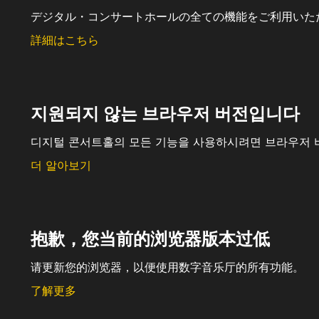
デジタル・コンサートホールの全ての機能をご利用いた
詳細はこちら
지원되지 않는 브라우저 버전입니다
디지털 콘서트홀의 모든 기능을 사용하시려면 브라우저 
더 알아보기
抱歉，您当前的浏览器版本过低
请更新您的浏览器，以便使用数字音乐厅的所有功能。
了解更多