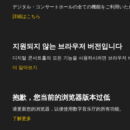
デジタル・コンサートホールの全ての機能をご利用いた
詳細はこちら
지원되지 않는 브라우저 버전입니다
디지털 콘서트홀의 모든 기능을 사용하시려면 브라우저 
더 알아보기
抱歉，您当前的浏览器版本过低
请更新您的浏览器，以便使用数字音乐厅的所有功能。
了解更多