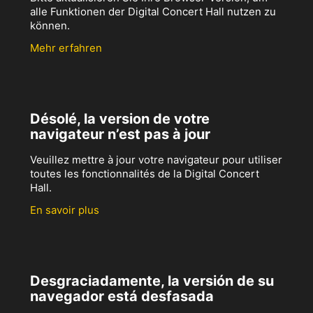
alle Funktionen der Digital Concert Hall nutzen zu
können.
Mehr erfahren
Désolé, la version de votre
navigateur n’est pas à jour
Veuillez mettre à jour votre navigateur pour utiliser
toutes les fonctionnalités de la Digital Concert
Hall.
En savoir plus
Desgraciadamente, la versión de su
navegador está desfasada