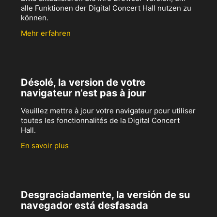
alle Funktionen der Digital Concert Hall nutzen zu
können.
Mehr erfahren
Désolé, la version de votre
navigateur n’est pas à jour
Veuillez mettre à jour votre navigateur pour utiliser
toutes les fonctionnalités de la Digital Concert
Hall.
En savoir plus
Desgraciadamente, la versión de su
navegador está desfasada