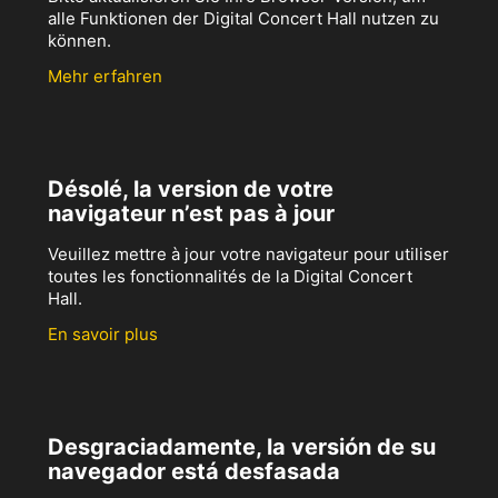
alle Funktionen der Digital Concert Hall nutzen zu
können.
Mehr erfahren
Désolé, la version de votre
navigateur n’est pas à jour
Veuillez mettre à jour votre navigateur pour utiliser
toutes les fonctionnalités de la Digital Concert
Hall.
En savoir plus
Desgraciadamente, la versión de su
navegador está desfasada