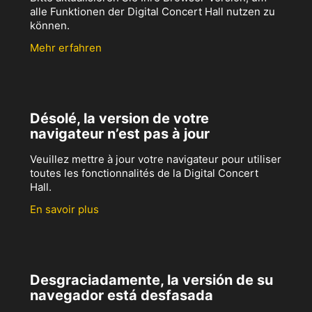
alle Funktionen der Digital Concert Hall nutzen zu
können.
Mehr erfahren
Désolé, la version de votre
navigateur n’est pas à jour
Veuillez mettre à jour votre navigateur pour utiliser
toutes les fonctionnalités de la Digital Concert
Hall.
En savoir plus
Desgraciadamente, la versión de su
navegador está desfasada