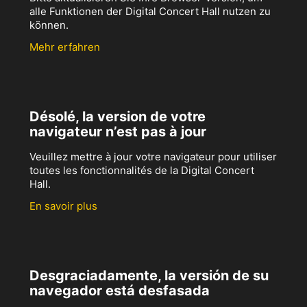
alle Funktionen der Digital Concert Hall nutzen zu
können.
Mehr erfahren
Désolé, la version de votre
navigateur n’est pas à jour
Veuillez mettre à jour votre navigateur pour utiliser
toutes les fonctionnalités de la Digital Concert
Hall.
En savoir plus
Desgraciadamente, la versión de su
navegador está desfasada