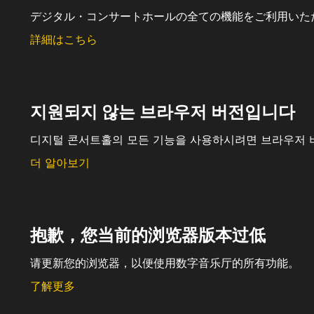
デジタル・コンサートホールの全ての機能をご利用いた
詳細はこちら
지원되지 않는 브라우저 버전입니다
디지털 콘서트홀의 모든 기능을 사용하시려면 브라우저 
더 알아보기
抱歉，您当前的浏览器版本过低
请更新您的浏览器，以便使用数字音乐厅的所有功能。
了解更多