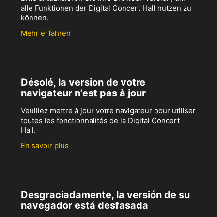
alle Funktionen der Digital Concert Hall nutzen zu
können.
Mehr erfahren
Désolé, la version de votre
navigateur n’est pas à jour
Veuillez mettre à jour votre navigateur pour utiliser
toutes les fonctionnalités de la Digital Concert
Hall.
En savoir plus
Desgraciadamente, la versión de su
navegador está desfasada