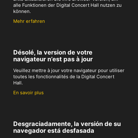
alle Funktionen der Digital Concert Hall nutzen zu
können.
Mehr erfahren
Désolé, la version de votre
navigateur n’est pas à jour
Veuillez mettre à jour votre navigateur pour utiliser
toutes les fonctionnalités de la Digital Concert
Hall.
En savoir plus
Desgraciadamente, la versión de su
navegador está desfasada