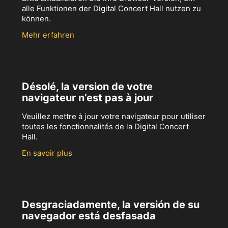
alle Funktionen der Digital Concert Hall nutzen zu
können.
Mehr erfahren
Désolé, la version de votre
navigateur n’est pas à jour
Veuillez mettre à jour votre navigateur pour utiliser
toutes les fonctionnalités de la Digital Concert
Hall.
En savoir plus
Desgraciadamente, la versión de su
navegador está desfasada