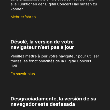
alle Funktionen der Digital Concert Hall nutzen zu
können.
Mehr erfahren
Désolé, la version de votre
navigateur n’est pas à jour
Veuillez mettre à jour votre navigateur pour utiliser
toutes les fonctionnalités de la Digital Concert
Hall.
En savoir plus
Desgraciadamente, la versión de su
navegador está desfasada