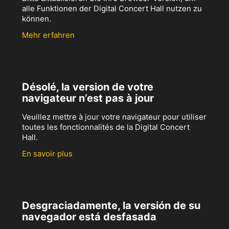
alle Funktionen der Digital Concert Hall nutzen zu
können.
Mehr erfahren
Désolé, la version de votre
navigateur n’est pas à jour
Veuillez mettre à jour votre navigateur pour utiliser
toutes les fonctionnalités de la Digital Concert
Hall.
En savoir plus
Desgraciadamente, la versión de su
navegador está desfasada