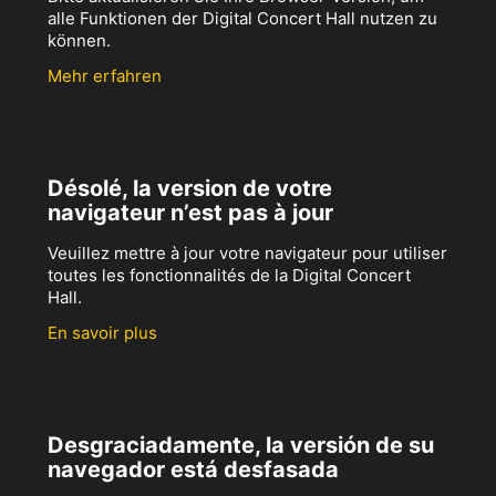
alle Funktionen der Digital Concert Hall nutzen zu
können.
Mehr erfahren
Désolé, la version de votre
navigateur n’est pas à jour
Veuillez mettre à jour votre navigateur pour utiliser
toutes les fonctionnalités de la Digital Concert
Hall.
En savoir plus
Desgraciadamente, la versión de su
navegador está desfasada