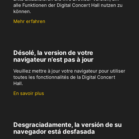
alle Funktionen der Digital Concert Hall nutzen zu
können.
Mehr erfahren
Désolé, la version de votre
navigateur n’est pas à jour
Veuillez mettre à jour votre navigateur pour utiliser
toutes les fonctionnalités de la Digital Concert
Hall.
En savoir plus
Desgraciadamente, la versión de su
navegador está desfasada