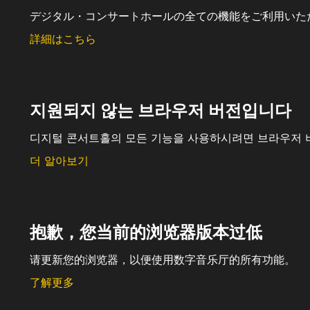
デジタル・コンサートホールの全ての機能をご利用いた
詳細はこちら
지원되지 않는 브라우저 버전입니다
디지털 콘서트홀의 모든 기능을 사용하시려면 브라우저 
더 알아보기
抱歉，您当前的浏览器版本过低
请更新您的浏览器，以便使用数字音乐厅的所有功能。
了解更多