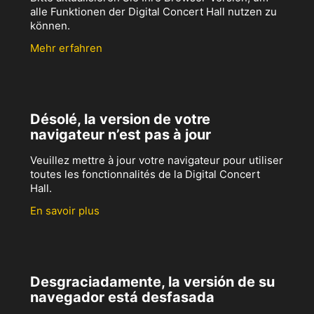
alle Funktionen der Digital Concert Hall nutzen zu
können.
Mehr erfahren
Désolé, la version de votre
navigateur n’est pas à jour
Veuillez mettre à jour votre navigateur pour utiliser
toutes les fonctionnalités de la Digital Concert
Hall.
En savoir plus
Desgraciadamente, la versión de su
navegador está desfasada