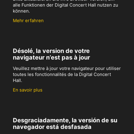
alle Funktionen der Digital Concert Hall nutzen zu
können.
Mehr erfahren
Désolé, la version de votre
navigateur n’est pas à jour
Veuillez mettre à jour votre navigateur pour utiliser
toutes les fonctionnalités de la Digital Concert
Hall.
En savoir plus
Desgraciadamente, la versión de su
navegador está desfasada