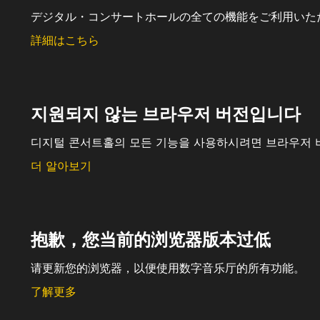
デジタル・コンサートホールの全ての機能をご利用いた
詳細はこちら
지원되지 않는 브라우저 버전입니다
디지털 콘서트홀의 모든 기능을 사용하시려면 브라우저 
더 알아보기
抱歉，您当前的浏览器版本过低
请更新您的浏览器，以便使用数字音乐厅的所有功能。
了解更多