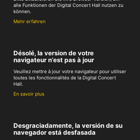
alle Funktionen der Digital Concert Hall nutzen zu
können.
Mehr erfahren
Désolé, la version de votre
navigateur n’est pas à jour
Veuillez mettre à jour votre navigateur pour utiliser
toutes les fonctionnalités de la Digital Concert
Hall.
En savoir plus
Desgraciadamente, la versión de su
navegador está desfasada