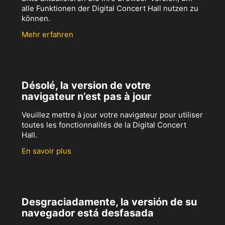
alle Funktionen der Digital Concert Hall nutzen zu
können.
Mehr erfahren
Désolé, la version de votre
navigateur n’est pas à jour
Veuillez mettre à jour votre navigateur pour utiliser
toutes les fonctionnalités de la Digital Concert
Hall.
En savoir plus
Desgraciadamente, la versión de su
navegador está desfasada