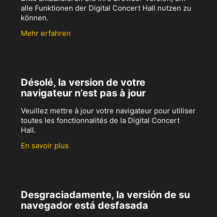
alle Funktionen der Digital Concert Hall nutzen zu
können.
Mehr erfahren
Désolé, la version de votre
navigateur n’est pas à jour
Veuillez mettre à jour votre navigateur pour utiliser
toutes les fonctionnalités de la Digital Concert
Hall.
En savoir plus
Desgraciadamente, la versión de su
navegador está desfasada