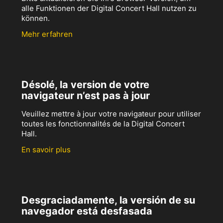
alle Funktionen der Digital Concert Hall nutzen zu
können.
Mehr erfahren
Désolé, la version de votre
navigateur n’est pas à jour
Veuillez mettre à jour votre navigateur pour utiliser
toutes les fonctionnalités de la Digital Concert
Hall.
En savoir plus
Desgraciadamente, la versión de su
navegador está desfasada