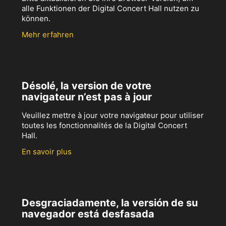
alle Funktionen der Digital Concert Hall nutzen zu
können.
Mehr erfahren
Désolé, la version de votre
navigateur n’est pas à jour
Veuillez mettre à jour votre navigateur pour utiliser
toutes les fonctionnalités de la Digital Concert
Hall.
En savoir plus
Desgraciadamente, la versión de su
navegador está desfasada