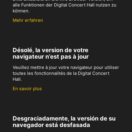
alle Funktionen der Digital Concert Hall nutzen zu
können.
Mehr erfahren
Désolé, la version de votre
navigateur n’est pas à jour
Veuillez mettre à jour votre navigateur pour utiliser
toutes les fonctionnalités de la Digital Concert
Hall.
En savoir plus
Desgraciadamente, la versión de su
navegador está desfasada