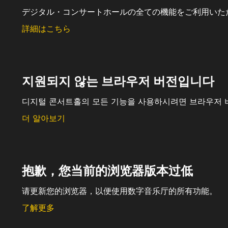
デジタル・コンサートホールの全ての機能をご利用いた
詳細はこちら
지원되지 않는 브라우저 버전입니다
디지털 콘서트홀의 모든 기능을 사용하시려면 브라우저 
더 알아보기
抱歉，您当前的浏览器版本过低
请更新您的浏览器，以便使用数字音乐厅的所有功能。
了解更多