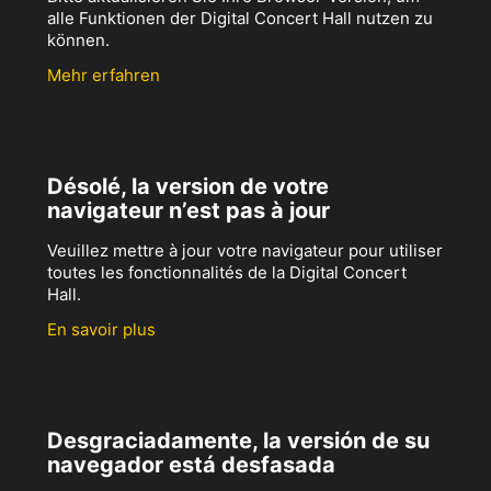
alle Funktionen der Digital Concert Hall nutzen zu
können.
Mehr erfahren
Désolé, la version de votre
navigateur n’est pas à jour
Veuillez mettre à jour votre navigateur pour utiliser
toutes les fonctionnalités de la Digital Concert
Hall.
En savoir plus
Desgraciadamente, la versión de su
navegador está desfasada