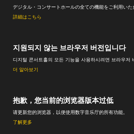
デジタル・コンサートホールの全ての機能をご利用いた
詳細はこちら
지원되지 않는 브라우저 버전입니다
디지털 콘서트홀의 모든 기능을 사용하시려면 브라우저 
더 알아보기
抱歉，您当前的浏览器版本过低
请更新您的浏览器，以便使用数字音乐厅的所有功能。
了解更多