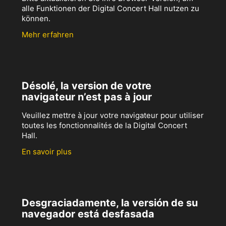
alle Funktionen der Digital Concert Hall nutzen zu
können.
Mehr erfahren
Désolé, la version de votre
navigateur n’est pas à jour
Veuillez mettre à jour votre navigateur pour utiliser
toutes les fonctionnalités de la Digital Concert
Hall.
En savoir plus
Desgraciadamente, la versión de su
navegador está desfasada