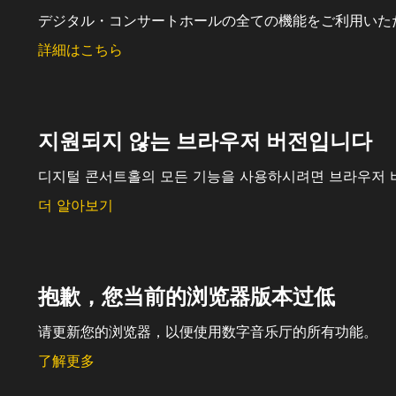
デジタル・コンサートホールの全ての機能をご利用いた
詳細はこちら
지원되지 않는 브라우저 버전입니다
디지털 콘서트홀의 모든 기능을 사용하시려면 브라우저 
더 알아보기
抱歉，您当前的浏览器版本过低
请更新您的浏览器，以便使用数字音乐厅的所有功能。
了解更多