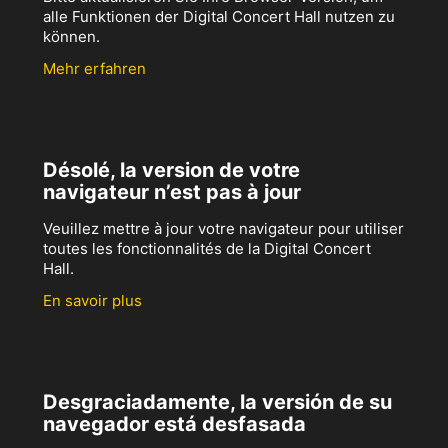
alle Funktionen der Digital Concert Hall nutzen zu
können.
Mehr erfahren
Désolé, la version de votre
navigateur n’est pas à jour
Veuillez mettre à jour votre navigateur pour utiliser
toutes les fonctionnalités de la Digital Concert
Hall.
En savoir plus
Desgraciadamente, la versión de su
navegador está desfasada