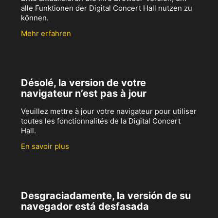
alle Funktionen der Digital Concert Hall nutzen zu
können.
Mehr erfahren
Désolé, la version de votre
navigateur n’est pas à jour
Veuillez mettre à jour votre navigateur pour utiliser
toutes les fonctionnalités de la Digital Concert
Hall.
En savoir plus
Desgraciadamente, la versión de su
navegador está desfasada