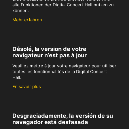
alle Funktionen der Digital Concert Hall nutzen zu
können.
Mehr erfahren
Désolé, la version de votre
navigateur n’est pas à jour
Veuillez mettre à jour votre navigateur pour utiliser
toutes les fonctionnalités de la Digital Concert
Hall.
En savoir plus
Desgraciadamente, la versión de su
navegador está desfasada