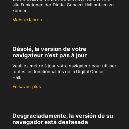
alle Funktionen der Digital Concert Hall nutzen zu
können.
Mehr erfahren
Désolé, la version de votre
navigateur n’est pas à jour
Veuillez mettre à jour votre navigateur pour utiliser
toutes les fonctionnalités de la Digital Concert
Hall.
En savoir plus
Desgraciadamente, la versión de su
navegador está desfasada