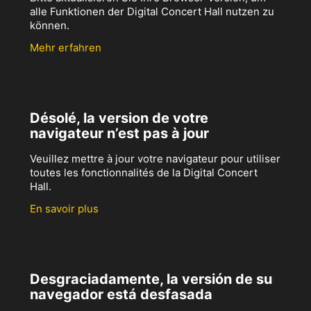
alle Funktionen der Digital Concert Hall nutzen zu
können.
Mehr erfahren
Désolé, la version de votre
navigateur n’est pas à jour
Veuillez mettre à jour votre navigateur pour utiliser
toutes les fonctionnalités de la Digital Concert
Hall.
En savoir plus
Desgraciadamente, la versión de su
navegador está desfasada