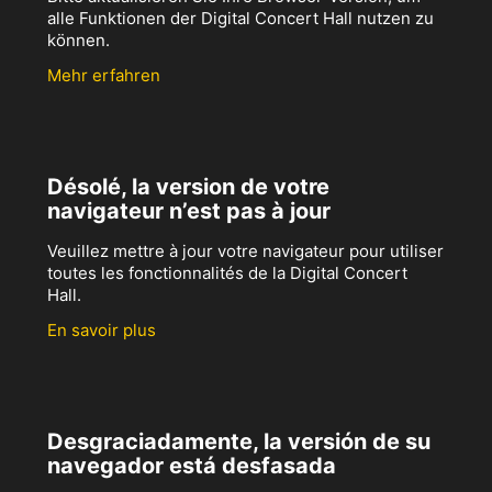
alle Funktionen der Digital Concert Hall nutzen zu
können.
Mehr erfahren
Désolé, la version de votre
navigateur n’est pas à jour
Veuillez mettre à jour votre navigateur pour utiliser
toutes les fonctionnalités de la Digital Concert
Hall.
En savoir plus
Desgraciadamente, la versión de su
navegador está desfasada