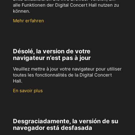
alle Funktionen der Digital Concert Hall nutzen zu
können.
Mehr erfahren
Désolé, la version de votre
navigateur n’est pas à jour
Veuillez mettre à jour votre navigateur pour utiliser
toutes les fonctionnalités de la Digital Concert
Hall.
En savoir plus
Desgraciadamente, la versión de su
navegador está desfasada