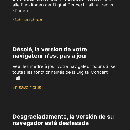
alle Funktionen der Digital Concert Hall nutzen zu
können.
Mehr erfahren
Désolé, la version de votre
navigateur n’est pas à jour
Veuillez mettre à jour votre navigateur pour utiliser
toutes les fonctionnalités de la Digital Concert
Hall.
En savoir plus
Desgraciadamente, la versión de su
navegador está desfasada