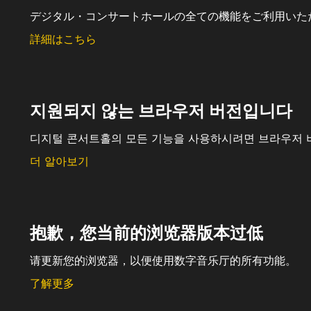
デジタル・コンサートホールの全ての機能をご利用いた
詳細はこちら
지원되지 않는 브라우저 버전입니다
디지털 콘서트홀의 모든 기능을 사용하시려면 브라우저 
더 알아보기
抱歉，您当前的浏览器版本过低
请更新您的浏览器，以便使用数字音乐厅的所有功能。
了解更多