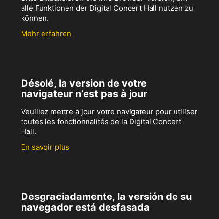
alle Funktionen der Digital Concert Hall nutzen zu
können.
Mehr erfahren
Désolé, la version de votre
navigateur n’est pas à jour
Veuillez mettre à jour votre navigateur pour utiliser
toutes les fonctionnalités de la Digital Concert
Hall.
En savoir plus
Desgraciadamente, la versión de su
navegador está desfasada