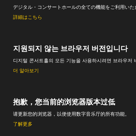
デジタル・コンサートホールの全ての機能をご利用いた
詳細はこちら
지원되지 않는 브라우저 버전입니다
디지털 콘서트홀의 모든 기능을 사용하시려면 브라우저 
더 알아보기
抱歉，您当前的浏览器版本过低
请更新您的浏览器，以便使用数字音乐厅的所有功能。
了解更多