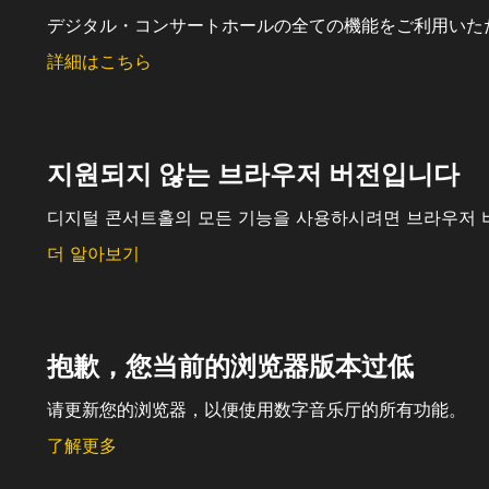
デジタル・コンサートホールの全ての機能をご利用いた
詳細はこちら
지원되지 않는 브라우저 버전입니다
디지털 콘서트홀의 모든 기능을 사용하시려면 브라우저 
더 알아보기
抱歉，您当前的浏览器版本过低
请更新您的浏览器，以便使用数字音乐厅的所有功能。
了解更多