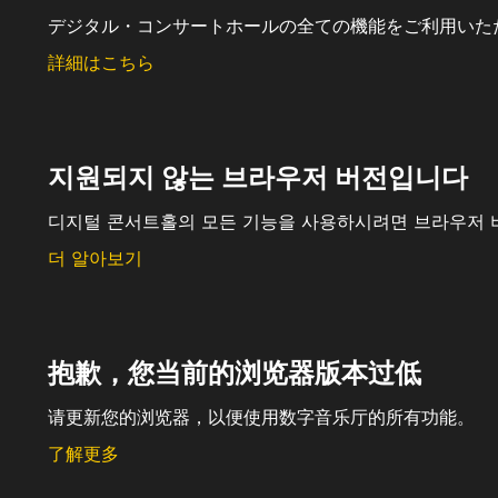
デジタル・コンサートホールの全ての機能をご利用いた
詳細はこちら
지원되지 않는 브라우저 버전입니다
디지털 콘서트홀의 모든 기능을 사용하시려면 브라우저 
더 알아보기
抱歉，您当前的浏览器版本过低
请更新您的浏览器，以便使用数字音乐厅的所有功能。
了解更多