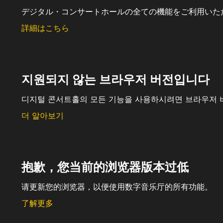
デジタル・コンサートホールの全ての機能をご利用いた
詳細はこちら
지원되지 않는 브라우저 버전입니다
디지털 콘서트홀의 모든 기능을 사용하시려면 브라우저 
더 알아보기
抱歉，您当前的浏览器版本过低
请更新您的浏览器，以便使用数字音乐厅的所有功能。
了解更多