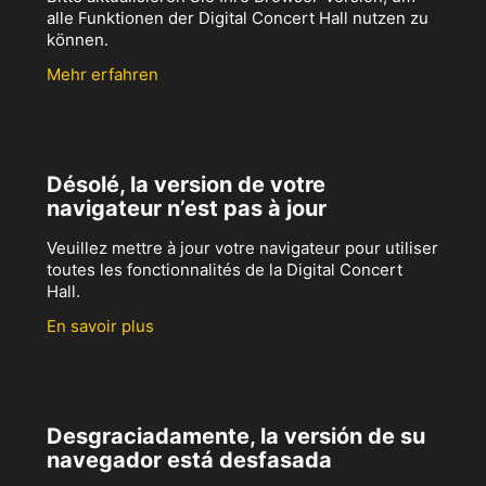
alle Funktionen der Digital Concert Hall nutzen zu
können.
Mehr erfahren
Désolé, la version de votre
navigateur n’est pas à jour
Veuillez mettre à jour votre navigateur pour utiliser
toutes les fonctionnalités de la Digital Concert
Hall.
En savoir plus
Desgraciadamente, la versión de su
navegador está desfasada