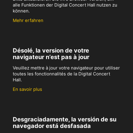
alle Funktionen der Digital Concert Hall nutzen zu
können.
Mehr erfahren
Désolé, la version de votre
navigateur n’est pas à jour
Veuillez mettre à jour votre navigateur pour utiliser
toutes les fonctionnalités de la Digital Concert
Hall.
En savoir plus
Desgraciadamente, la versión de su
navegador está desfasada