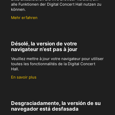
alle Funktionen der Digital Concert Hall nutzen zu
können.
Mehr erfahren
Désolé, la version de votre
navigateur n’est pas à jour
Veuillez mettre à jour votre navigateur pour utiliser
toutes les fonctionnalités de la Digital Concert
Hall.
En savoir plus
Desgraciadamente, la versión de su
navegador está desfasada