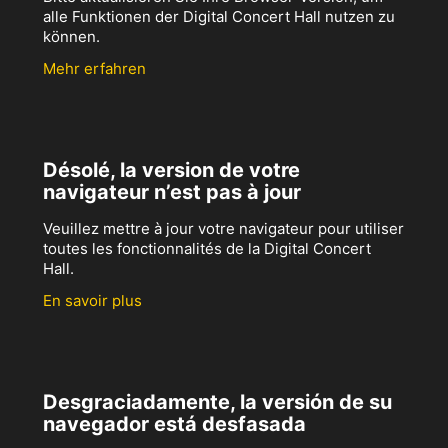
alle Funktionen der Digital Concert Hall nutzen zu
können.
Mehr erfahren
Désolé, la version de votre
navigateur n’est pas à jour
Veuillez mettre à jour votre navigateur pour utiliser
toutes les fonctionnalités de la Digital Concert
Hall.
En savoir plus
Desgraciadamente, la versión de su
navegador está desfasada