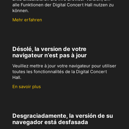
alle Funktionen der Digital Concert Hall nutzen zu
können.
Mehr erfahren
Désolé, la version de votre
navigateur n’est pas à jour
Veuillez mettre à jour votre navigateur pour utiliser
toutes les fonctionnalités de la Digital Concert
Hall.
En savoir plus
Desgraciadamente, la versión de su
navegador está desfasada